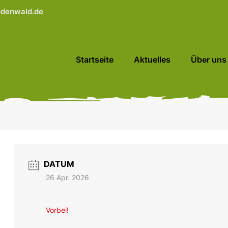
odenwald.de
Startseite
Aktuelles
Über uns
DATUM
26 Apr. 2026
Vorbei!